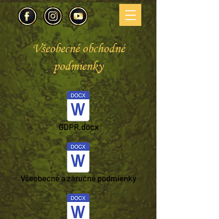
Všeobecné obchodné
podmienky
GDPR.docx
Všeobecné a záručné podmienky