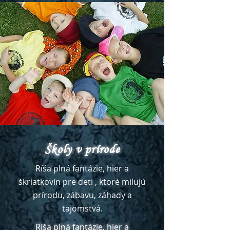
Školy v prírode
Ríša plná fantázie, hier a
škriatkovín pre deti , ktoré milujú
prírodu, zábavu, záhady a
tajomstvá.
Ríša plná fantázie, hier a