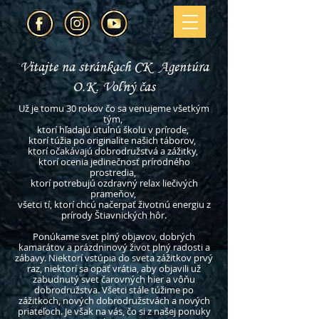
Vitajte na stránkach CK Agentúra
O.K. Voľný čas
Už je tomu 30 rokov čo sa venujeme všetkým
tým,
ktorí hľadajú útulnú školu v prírode,
ktorí túžia po originalite našich táborov,
ktorí očakávajú dobrodružstvá a zážitky,
ktorí ocenia jedinečnosť prírodného
prostredia,
ktorí potrebujú ozdravný relax liečivých
prameňov,
všetci tí, ktorí chcú načerpať životnú energiu z
prírody Štiavnických hôr.
Ponúkame svet plný objavov, dobrých
kamarátov a prázdninový život plný radosti a
zábavy
. Niektorí vstúpia do sveta zážitkov prvý
raz, niektorí sa opäť vrátia, aby objavili už
zabudnutý svet čarovných hier a vôňu
dobrodružstva. Všetci stále túžime po
zážitkoch, nových dobrodružstvách a nových
priateľoch. Je však na vás, čo si z našej ponuky